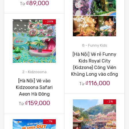
₫89,000
Từ
- 28%
8 - Funny Kids
[Hà Nội] Vé rẻ Funny
Kids Royal City
(Kidzone) Công Viên
2 - Kidzooona
Khủng Long vào cổng
[Hà Nội] Vé vào
₫116,000
Từ
Kidzooona Safari
Aeon Hà Đông
₫159,000
- 2%
Từ
- 7%