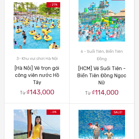
- 21%
6 - Suối Tiên, Biển Tiên
3- Khu vui chơi Hà Nội
Đồng
[Hà Nội] Vé trọn gói
[HCM] Vé Suối Tiên -
công viên nước Hồ
Biển Tiên Đồng Ngọc
Tây
Nữ
₫143,000
₫114,000
Từ
Từ
- 6%
SALE!