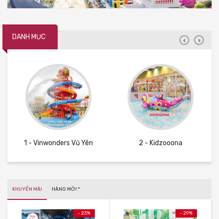
DANH MỤC
1 - Vinwonders Vũ Yên
2 - Kidzooona
KHUYẾN MÃI
HÀNG MỚI *
- 23%
- 29%