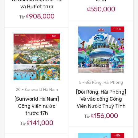
và Buffet trưa
₫550,000
₫908,000
Từ
- 11%
- 6%
5 - Đồi Rồng, Hải Phòng
20 - Sunworld Hà Nam
[Đồi Rồng, Hải Phòng]
[Sunworld Hà Nam]
Vé vào cổng Công
Công viên nước
Viên Nước Thuỷ Tinh
trước 17h
₫156,000
Từ
₫141,000
Từ
- 5%