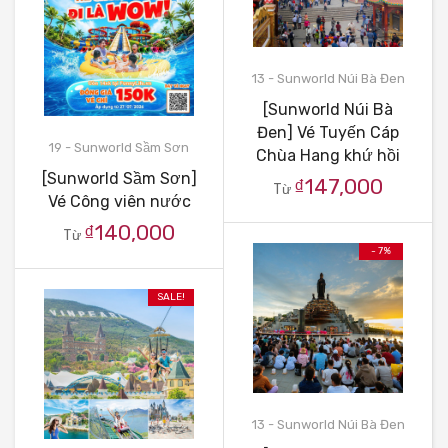
13 - Sunworld Núi Bà Đen
[Sunworld Núi Bà
Đen] Vé Tuyến Cáp
19 - Sunworld Sầm Sơn
Chùa Hang khứ hồi
[Sunworld Sầm Sơn]
₫147,000
Từ
Vé Công viên nước
₫140,000
Từ
- 7%
SALE!
13 - Sunworld Núi Bà Đen