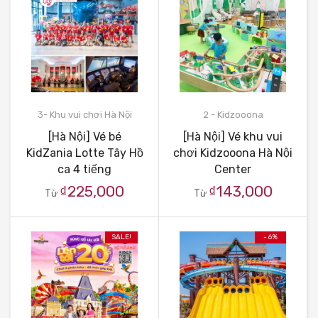
3- Khu vui chơi Hà Nội
2 - Kidzooona
[Hà Nội] Vé bé
[Hà Nội] Vé khu vui
KidZania Lotte Tây Hồ
chơi Kidzooona Hà Nội
ca 4 tiếng
Center
₫225,000
₫143,000
Từ
Từ
SALE!
- 6%