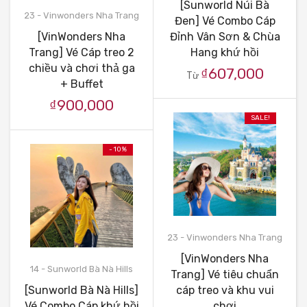
[Sunworld Núi Bà
23 - Vinwonders Nha Trang
Đen] Vé Combo Cáp
[VinWonders Nha
Đỉnh Vân Sơn & Chùa
Trang] Vé Cáp treo 2
Hang khứ hồi
chiều và chơi thả ga
₫607,000
Từ
+ Buffet
₫900,000
SALE!
- 10%
23 - Vinwonders Nha Trang
[VinWonders Nha
14 - Sunworld Bà Nà Hills
Trang] Vé tiêu chuẩn
[Sunworld Bà Nà Hills]
cáp treo và khu vui
Vé Combo Cáp khứ hồi
chơi