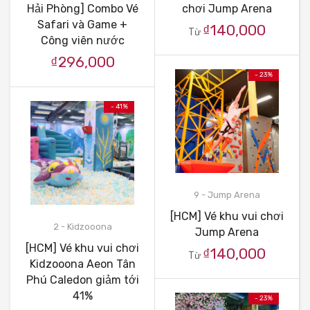
Hải Phòng] Combo Vé
chơi Jump Arena
Safari và Game +
₫140,000
Từ
Công viên nước
₫296,000
- 23%
- 41%
9 - Jump Arena
[HCM] Vé khu vui chơi
2 - Kidzooona
Jump Arena
[HCM] Vé khu vui chơi
₫140,000
Từ
Kidzooona Aeon Tân
Phú Caledon giảm tới
41%
- 23%