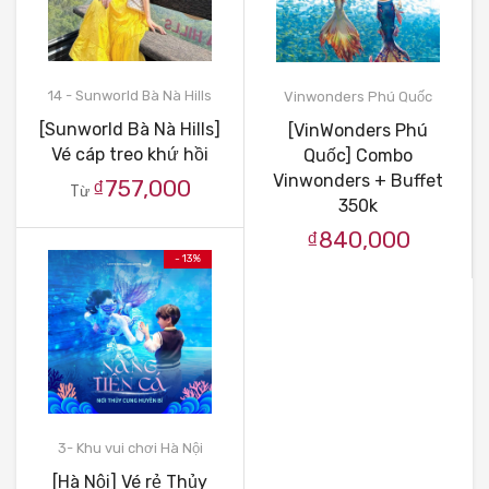
14 - Sunworld Bà Nà Hills
Vinwonders Phú Quốc
[Sunworld Bà Nà Hills]
[VinWonders Phú
Vé cáp treo khứ hồi
Quốc] Combo
Vinwonders + Buffet
₫757,000
Từ
350k
₫840,000
- 13%
3- Khu vui chơi Hà Nội
[Hà Nội] Vé rẻ Thủy