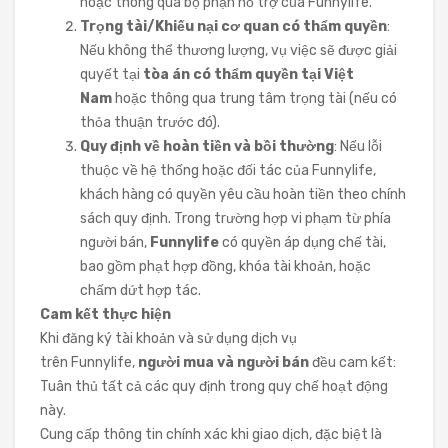
hoặc thông qua bộ phận hỗ trợ của Funnylife.
Trọng tài/Khiếu nại cơ quan có thẩm quyền
:
Nếu không thể thương lượng, vụ việc sẽ được giải
quyết tại
tòa án có thẩm quyền tại Việt
Nam
hoặc thông qua trung tâm trọng tài (nếu có
thỏa thuận trước đó).
Quy định về hoàn tiền và bồi thường
: Nếu lỗi
thuộc về hệ thống hoặc đối tác của Funnylife,
khách hàng có quyền yêu cầu hoàn tiền theo chính
sách quy định. Trong trường hợp vi phạm từ phía
người bán,
Funnylife
có quyền áp dụng chế tài,
bao gồm phạt hợp đồng, khóa tài khoản, hoặc
chấm dứt hợp tác.
Cam kết thực hiện
Khi đăng ký tài khoản và sử dụng dịch vụ
trên Funnylife,
người mua và người bán
đều cam kết:
Tuân thủ tất cả các quy định trong quy chế hoạt động
này.
Cung cấp thông tin chính xác khi giao dịch, đặc biệt là