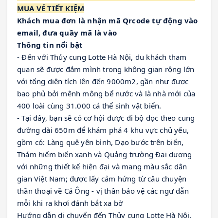
MUA VÉ TIẾT KIỆM
Khách mua đơn là nhận mã Qrcode tự động vào
email, đưa quầy mã là vào
Thông tin nổi bật
- Đến với Thủy cung Lotte Hà Nội, du khách tham 
quan sẽ được đắm mình trong không gian rộng lớn 
với tổng diện tích lên đến 9000m2, gần như được 
bao phủ bởi mênh mông bể nước và là nhà mới của 
400 loài cùng 31.000 cá thể sinh vật biển.
- Tại đây, bạn sẽ có cơ hội được đi bộ dọc theo cung 
đường dài 650m để khám phá 4 khu vực chủ yếu, 
gồm có: Làng quê yên bình, Dạo bước trên biển, 
Thám hiểm biển xanh và Quảng trường Đại dương 
với những thiết kế hiện đại và mang màu sắc dân 
gian Việt Nam; được lấy cảm hứng từ câu chuyện 
thần thoại về Cá Ông - vị thần bảo vệ các ngư dẫn 
mỗi khi ra khơi đánh bắt xa bờ
Hướng dẫn di chuyển đến Thủy cung Lotte Hà Nội.