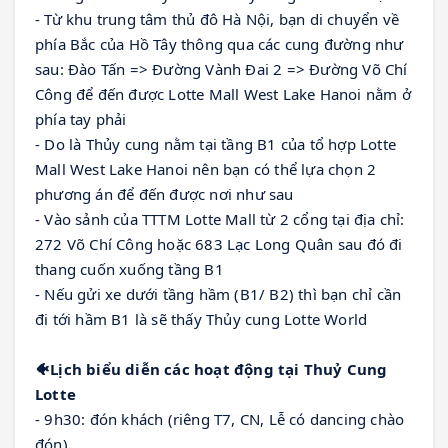
- Từ khu trung tâm thủ đô Hà Nội, bạn di chuyển về 
phía Bắc của Hồ Tây thông qua các cung đường như 
sau: Đào Tấn => Đường Vành Đai 2 => Đường Võ Chí 
Công để đến được Lotte Mall West Lake Hanoi nằm ở 
phía tay phải
- Do là Thủy cung nằm tại tầng B1 của tổ hợp Lotte 
Mall West Lake Hanoi nên bạn có thể lựa chọn 2 
phương án để đến được nơi như sau
- Vào sảnh của TTTM Lotte Mall từ 2 cổng tại địa chỉ: 
272 Võ Chí Công hoặc 683 Lạc Long Quân sau đó đi 
thang cuốn xuống tầng B1
- Nếu gửi xe dưới tầng hầm (B1/ B2) thì bạn chỉ cần 
đi tới hầm B1 là sẽ thấy Thủy cung Lotte World
🐠
Lịch biểu diễn các hoạt động tại Thuỷ Cung 
Lotte
- 9h30: đón khách (riêng T7, CN, Lễ có dancing chào 
đón)