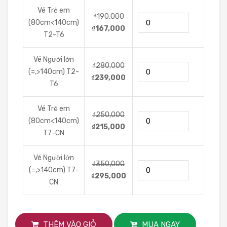
Vé Trẻ em
₫190,000
(80cm<140cm)
₫167,000
T2-T6
Vé Người lớn
₫280,000
(=,>140cm) T2-
₫239,000
T6
Vé Trẻ em
₫250,000
(80cm<140cm)
₫215,000
T7-CN
Vé Người lớn
₫350,000
(=,>140cm) T7-
₫295,000
CN
THÊM VÀO GIỎ
MUA NGAY