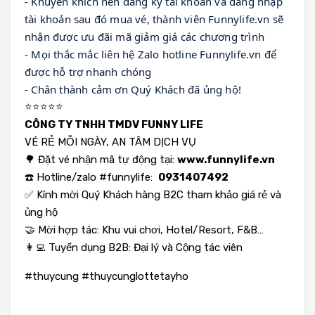
- Khuyến khích nên đăng ký tài khoản và đăng nhập 
tài khoản sau đó mua vé, thành viên Funnylife.vn sẽ 
nhận được ưu đãi mã giảm giá các chương trình
- Mọi thắc mắc liên hệ Zalo hotline Funnylife.vn để 
được hỗ trợ nhanh chóng
- Chân thành cảm ơn Quý Khách đã ủng hộ!
⭐️⭐️⭐️⭐️⭐️
CÔNG TY TNHH TMDV FUNNY LIFE
VÉ RẺ MỖI NGÀY, AN TÂM DỊCH VỤ
🌳 Đặt vé nhận mã tự động tại:
www.funnylife.vn
☎️ Hotline/zalo #funnylife:
0931407492
✅ Kính mời Quý Khách hàng B2C tham khảo giá rẻ và
ủng hộ
🤝 Mời hợp tác: Khu vui chơi, Hotel/Resort, F&B…
👩‍💻 Tuyển dụng B2B: Đại lý và Cộng tác viên
#thuycung #thuycunglottetayho