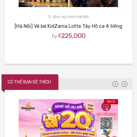
3- Khu vui chơi Hà Nội
[Hà Nội] Vé bé KidZania Lotte Tây Hồ ca 4 tiếng
₫225,000
Từ
CÓ THỂ BẠN SẼ THÍCH
SALE!